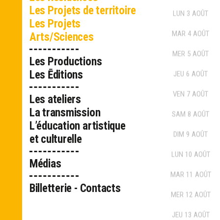
Les Projets de territoire
LUN
3
AOÛT
Les Projets
MAR
4
AOÛT
Arts/Sciences
MER
5
AOÛT
Les Productions
Les Ēditions
JEU
6
AOÛT
VEN
7
AOÛT
Les ateliers
La transmission
SAM
8
AOÛT
L’éducation artistique
DIM
9
AOÛT
et culturelle
LUN
10
AOÛT
Médias
MAR
11
AOÛT
Billetterie - Contacts
MER
12
AOÛT
JEU
13
AOÛT