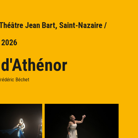
 Théâtre Jean Bart, Saint-Nazaire /
NV.
FÉV.
MARS
AVR.
i 2026
 d'Athénor
rédéric Béchet