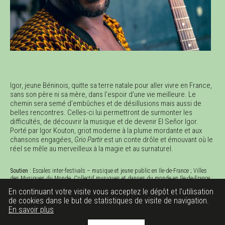
Igor, jeune Béninois, quitte sa terre natale pour aller vivre en France,
sans son père ni sa mère, dans l’espoir d’une vie meilleure. Le
chemin sera semé d’embûches et de désillusions mais aussi de
belles rencontres. Celles-ci lui permettront de surmonter les
difficultés, de découvrir la musique et de devenir El Señor Igor.
Porté par Igor Kouton, griot moderne à la plume mordante et aux
chansons engagées,
Grio Partir
est un conte drôle et émouvant où le
réel se mêle au merveilleux à la magie et au surnaturel.
Soutien :
Escales inter-festivals – musique et jeune public en Ile-de-France ; Villes
des Musiques du Monde, Collectif musiques et danses du monde en Ile-de-France ;
Traffix Music ; Le Tamanoir, Gennevilliers ; Service culturel de Villabé
En continuant votre visite vous acceptez le dépôt et l'utilisation
de cookies dans le but de statistiques de visite de navigation.
Durée : 45 min
En savoir plus
Tarifs : de 5 € à 7 €
Réservation : 02 51 10 05 05