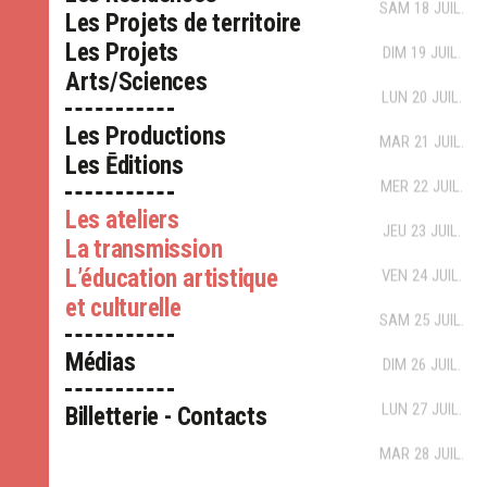
SAM
18
JUIL.
Les Projets de territoire
Les Projets
DIM
19
JUIL.
Arts/Sciences
LUN
20
JUIL.
Les Productions
MAR
21
JUIL.
Les Ēditions
MER
22
JUIL.
Les ateliers
JEU
23
JUIL.
La transmission
L’éducation artistique
VEN
24
JUIL.
et culturelle
SAM
25
JUIL.
Médias
DIM
26
JUIL.
LUN
27
JUIL.
Billetterie - Contacts
MAR
28
JUIL.