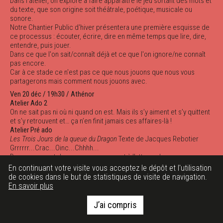
Dans l'atelier, on explore à faire apparaître le jeu sortant des mots et
du texte, que son origine soit théâtrale, poétique, musicale ou
sonore.
Notre Chantier Public d'hiver présentera une première esquisse de
ce processus : écouter, écrire, dire en même temps que lire, dire,
entendre, puis jouer.
Dans ce que l'on sait/connaît déjà et ce que l'on ignore/ne connaît
pas encore.
Car à ce stade ce n'est pas ce que nous jouons que nous vous
partagerons mais comment nous jouons avec.
Ven 20 déc / 19h30 / Athénor
Atelier Ado 2
On ne sait pas ni où ni quand on est. Mais ils s’y aiment et s’y quittent
et s’y retrouvent et… ça n’en finit jamais ces affaires-là !
Atelier Pré ado
Les Trois Jours de la queue du Dragon
Texte de Jacques Rebotier
Grrrrrr...Crac...Oinc...Chhhh...
Dragonneurs et dragonneuses passent à l'attaque !
Mots et sons n'ont qu'à bien se tenir, ils n'en feront qu'une bouchée !
En continuant votre visite vous acceptez le dépôt et l'utilisation
de cookies dans le but de statistiques de visite de navigation.
En savoir plus
Gratuit sans réservation
Toutes les restitutions se déroulent à Athénor
82, rue du Bois Savary, Saint-Nazaire
J’ai compris
Renseignements : 02 51 10 05 05