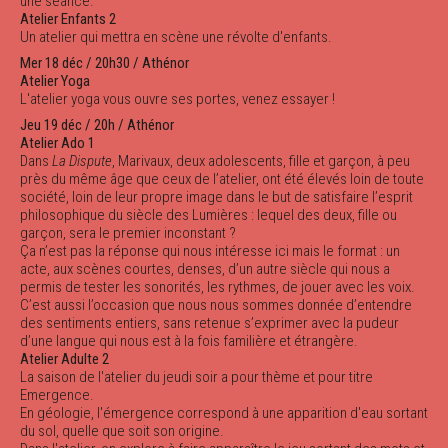
une séance.
Atelier Enfants 2
Un atelier qui mettra en scène une révolte d'enfants.
Mer 18 déc / 20h30 / Athénor
Atelier Yoga
L'atelier yoga vous ouvre ses portes, venez essayer !
Jeu 19 déc / 20h / Athénor
Atelier Ado 1
Dans
La Dispute
, Marivaux, deux adolescents, fille et garçon, à peu
près du même âge que ceux de l’atelier, ont été élevés loin de toute
société, loin de leur propre image dans le but de satisfaire l’esprit
philosophique du siècle des Lumières : lequel des deux, fille ou
garçon, sera le premier inconstant ?
Ça n’est pas la réponse qui nous intéresse ici mais le format : un
acte, aux scènes courtes, denses, d’un autre siècle qui nous a
permis de tester les sonorités, les rythmes, de jouer avec les voix.
C’est aussi l’occasion que nous nous sommes donnée d’entendre
des sentiments entiers, sans retenue s’exprimer avec la pudeur
d’une langue qui nous est à la fois familière et étrangère.
Atelier Adulte 2
La saison de l'atelier du jeudi soir a pour thème et pour titre
Emergence.
En géologie, l'émergence correspond à une apparition d'eau sortant
du sol, quelle que soit son origine.